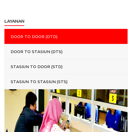
LAYANAN
DOOR TO DOOR (DTD)
DOOR TO STASIUN (DTS)
STASIUN TO DOOR (STD)
STASIUN TO STASIUN (STS)