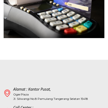
Alamat : Kantor Pusat,
Ogie Plaza
Jl. Siliwangi No.8 Pamulang Tangerang Selatan 15418
Call Center :