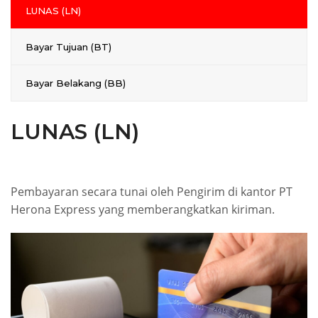
LUNAS (LN)
Bayar Tujuan (BT)
Bayar Belakang (BB)
LUNAS (LN)
Pembayaran secara tunai oleh Pengirim di kantor PT
Herona Express yang memberangkatkan kiriman.