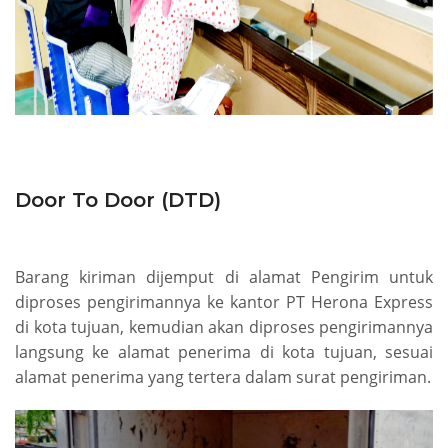
Door To Door (DTD)
Barang kiriman dijemput di alamat Pengirim untuk
diproses pengirimannya ke kantor PT Herona Express
di kota tujuan, kemudian akan diproses pengirimannya
langsung ke alamat penerima di kota tujuan, sesuai
alamat penerima yang tertera dalam surat pengiriman.