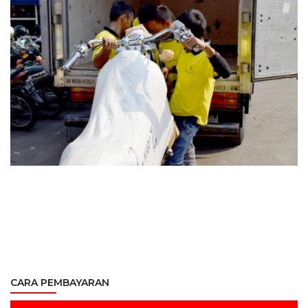
CARA PEMBAYARAN