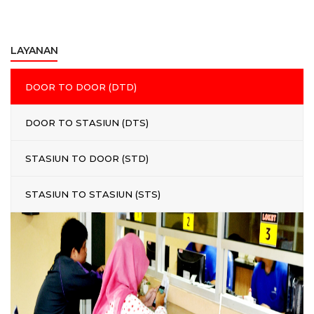
LAYANAN
DOOR TO DOOR (DTD)
DOOR TO STASIUN (DTS)
STASIUN TO DOOR (STD)
STASIUN TO STASIUN (STS)