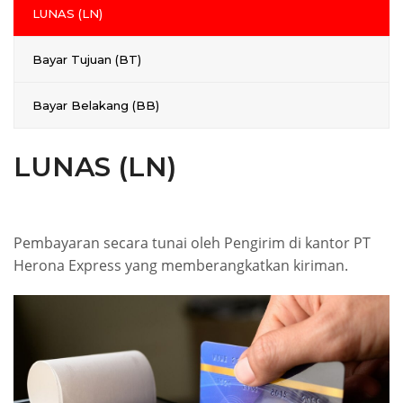
LUNAS (LN)
Bayar Tujuan (BT)
Bayar Belakang (BB)
LUNAS (LN)
Pembayaran secara tunai oleh Pengirim di kantor PT
Herona Express yang memberangkatkan kiriman.