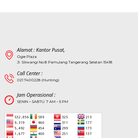
Alamat : Kantor Pusat,
Ogie Plaza
Jl. Siliwangi No.8 Pamulang Tangerang Selatan 15418
Call Center :
021.7400228 (Hunting)
Jam Operasional :
SENIN – SABTU: 7 AM – 5 PM