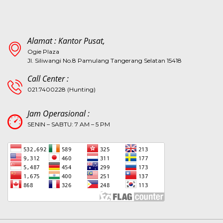
Alamat : Kantor Pusat,
Ogie Plaza
Jl. Siliwangi No.8 Pamulang Tangerang Selatan 15418
Call Center :
021.7400228 (Hunting)
Jam Operasional :
SENIN – SABTU: 7 AM – 5 PM