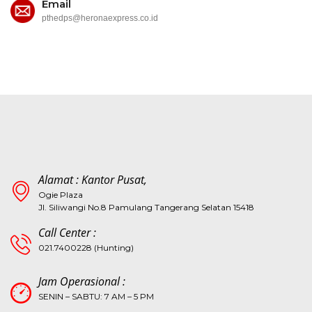
Email
pthedps@heronaexpress.co.id
Alamat : Kantor Pusat,
Ogie Plaza
Jl. Siliwangi No.8 Pamulang Tangerang Selatan 15418
Call Center :
021.7400228 (Hunting)
Jam Operasional :
SENIN – SABTU: 7 AM – 5 PM