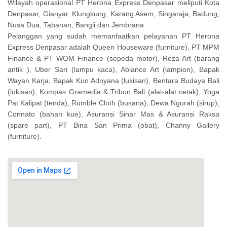
Wilayah operasional PT Herona Express Denpasar meliputi Kota
Denpasar, Gianyar, Klungkung, Karang Asem, Singaraja, Badung,
Nusa Dua, Tabanan, Bangli dan Jembrana.
Pelanggan yang sudah memanfaatkan pelayanan PT Herona
Express Denpasar adalah Queen Houseware (furniture), PT MPM
Finance & PT WOM Finance (sepeda motor), Reza Art (barang
antik ), Uber Sari (lampu kaca), Abiance Art (lampion), Bapak
Wayan Karja, Bapak Kun Adnyana (lukisan), Bentara Budaya Bali
(lukisan), Kompas Gramedia & Tribun Bali (alat-alat cetak), Yoga
Pat Kalipat (tenda), Rumble Cloth (busana), Dewa Ngurah (sirup),
Connato (bahan kue), Asuransi Sinar Mas & Asuransi Raksa
(spare part), PT Bina San Prima (obat), Channy Gallery
(furniture).