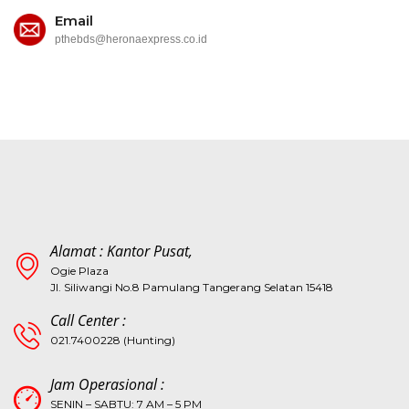
Email
pthebds@heronaexpress.co.id
Alamat : Kantor Pusat,
Ogie Plaza
Jl. Siliwangi No.8 Pamulang Tangerang Selatan 15418
Call Center :
021.7400228 (Hunting)
Jam Operasional :
SENIN – SABTU: 7 AM – 5 PM